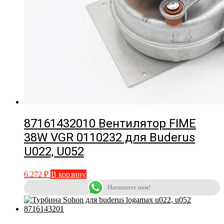
87161432010 Вентилятор FIME
38W VGR 0110232 для Buderus
U022, U052
6.272
₽
В корзину
Напишите нам!