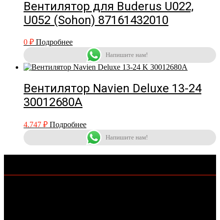
Вентилятор для Buderus U022,
U052 (Sohon) 87161432010
0
₽
Подробнее
Напишите нам!
Вентилятор Navien Deluxe 13-24
30012680A
4.747
₽
Подробнее
Напишите нам!
КОНТАКТЫ
+7-962-406-69-11
KOTLOMIR@MAIL.RU
Г.СТАВРОПОЛЬ