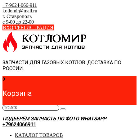
Skip
+7-9624-066-911
to
kotlomir@mail.ru
content
г. Ставрополь
с 9-00 до 22-00
ВХОД/РЕГИСТРАЦИЯ
ЗАПЧАСТИ ДЛЯ ГАЗОВЫХ КОТЛОВ. ДОСТАВКА ПО
РОССИИ.
0
Корзина
ПОДБЕРЁМ ЗАПЧАСТЬ ПО ФОТО WHATSAPP
+79624066911
КАТАЛОГ ТОВАРОВ