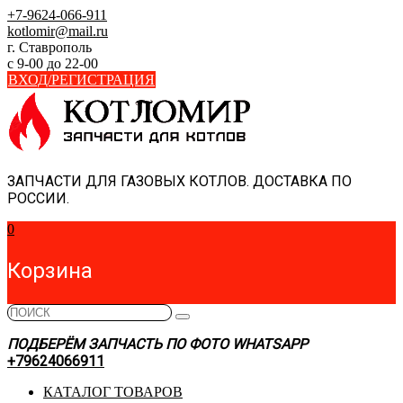
Skip
+7-9624-066-911
to
kotlomir@mail.ru
content
г. Ставрополь
с 9-00 до 22-00
ВХОД/РЕГИСТРАЦИЯ
ЗАПЧАСТИ ДЛЯ ГАЗОВЫХ КОТЛОВ. ДОСТАВКА ПО
РОССИИ.
0
Корзина
ПОДБЕРЁМ ЗАПЧАСТЬ ПО ФОТО WHATSAPP
+79624066911
КАТАЛОГ ТОВАРОВ