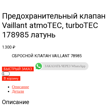
Предохранительный клапан
Vaillant atmoTEC, turboTEC
178985 латунь
1.300
₽
CБРОСНОЙ КЛАПАН VAILLANT 78985
ЗАКАЗАТЬ ЧЕРЕЗ WhatsApp
БЫСТРЫЙ ЗАКАЗ
Количество
товара
В корзину
Предохранительный
клапан
Описание
Vaillant
Детали
atmoTEC,
turboTEC
Описание
178985
латунь