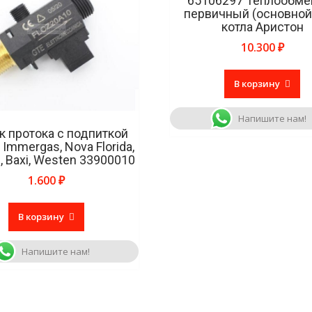
65106297 Теплообме
первичный (основной
котла Аристон
10.300
₽
В корзину
Напишите нам!
к протока с подпиткой
, Immergas, Nova Florida,
l, Baxi, Westen 33900010
1.600
₽
В корзину
Напишите нам!