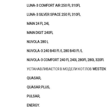
LUNA-3 COMFORT AIR 250 FI, 310FI,
LUNA-3 SILVER SPACE 250 FI, 310FI,
MAIN 24 FI, 24I,
MAIN DIGIT 240FI,
NUVOLA 280 I,
NUVOLA-3 240 B40 FI /I,
280 B40 FI /I,
NUVOLA-3 COMFORT 240 FI, 240I, 280FI, 280I, 320FI.
УСТАНАВЛИВАЕТСЯ В МОДЕЛИ КОТЛОВ
WESTEN
:
QUASAR,
QUASAR PLUS,
PULSAR,
ENERGY.