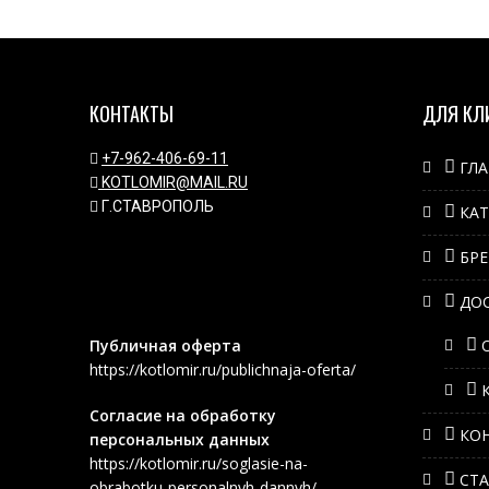
КОНТАКТЫ
ДЛЯ КЛ
+7-962-406-69-11
ГЛ
KOTLOMIR@MAIL.RU
Г.СТАВРОПОЛЬ
КА
БР
ДО
Публичная оферта
https://kotlomir.ru/publichnaja-oferta/
Согласие на обработку
КО
персональных данных
https://kotlomir.ru/soglasie-na-
СТ
obrabotku-personalnyh-dannyh/