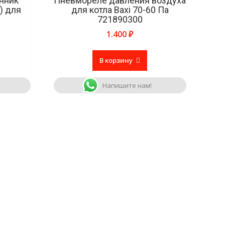
нник
Пневмореле давления воздуха
) для
для котла Baxi 70-60 Па
721890300
1.400
₽
В корзину
Напишите нам!