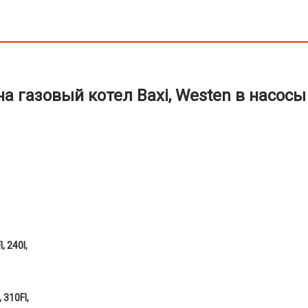
Roca
607290
 газовый котел Baxi, Westen в насосы 
, 240I,
 310FI,