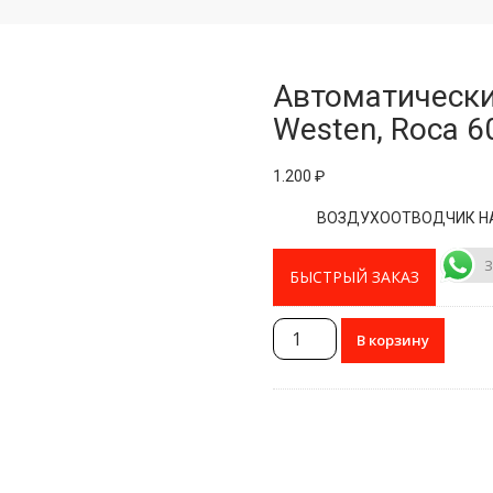
Автоматически
Westen, Roca 
1.200
₽
ВОЗДУХООТВОДЧИК НА 
З
БЫСТРЫЙ ЗАКАЗ
Количество
В корзину
товара
Автоматический
воздушный
клапан
Baxi,
Westen,