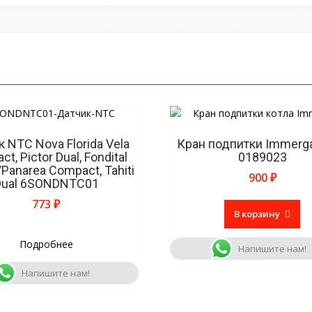
 NTC Nova Florida Vela
Кран подпитки Immerga
t, Pictor Dual, Fondital
0189023
/Panarea Compact, Tahiti
900
₽
Dual 6SONDNTC01
773
₽
В корзину
Подробнее
Напишите нам!
Напишите нам!