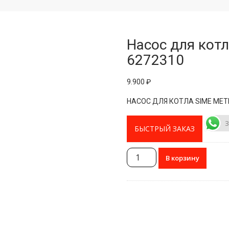
Насос для котл
6272310
9.900
₽
НАСОС ДЛЯ КОТЛА SIME METR
З
БЫСТРЫЙ ЗАКАЗ
Количество
В корзину
товара
Насос
для
котла
Sime
Metropolis