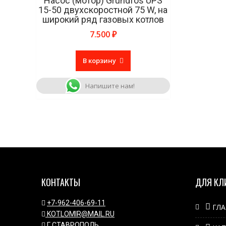
Насос (мотор) Grundfos UPS
15-50 двухскоростной 75 W, на
широкий ряд газовых котлов
7.500
₽
В корзину
Напишите нам!
КОНТАКТЫ
ДЛЯ КЛ
+7-962-406-69-11
ГЛ
KOTLOMIR@MAIL.RU
Г.СТАВРОПОЛЬ