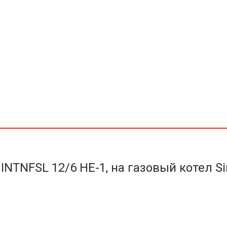
DGT
25
BF
6272310
NTNFSL 12/6 HE-1, на газовый котел Si