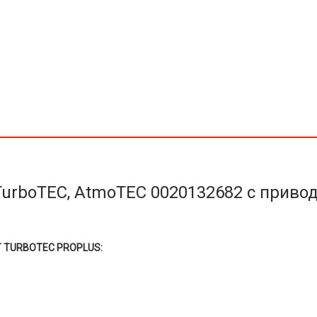
Vaillant
turboTEC,
atmoTEC
Pro,
Plus
аналог
0020132682
с
приводом
 TurboTEC, AtmoTEC 0020132682 с приво
T TURBOTEC PROPLUS: