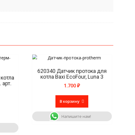
620340 Датчик протока для
котла Baxi EcoFour, Luna 3
 котла
 арт.
1.700
₽
В корзину
Напишите нам!