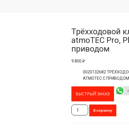
Трёхходовой кл
atmoTEC Pro, P
приводом
9.800
₽
0020132682 ТРЁХХОДО
ATMOTEC С ПРИВОДО
З
БЫСТРЫЙ ЗАКАЗ
Количество
В корзину
товара
Трёхходовой
клапан