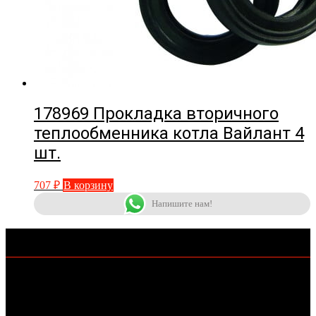
178969 Прокладка вторичного
теплообменника котла Вайлант 4
шт.
707
₽
В корзину
Напишите нам!
КОНТАКТЫ
+7-962-406-69-11
KOTLOMIR@MAIL.RU
Г.СТАВРОПОЛЬ