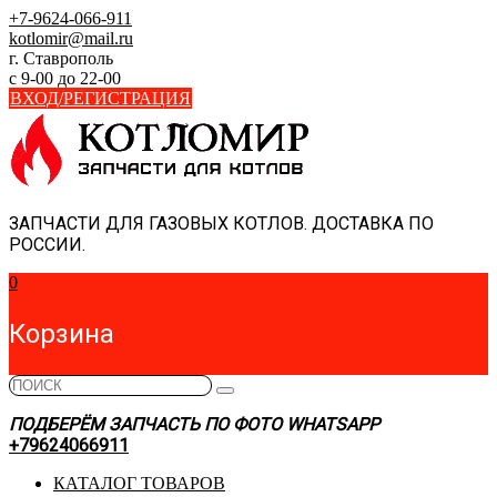
Skip
+7-9624-066-911
to
kotlomir@mail.ru
content
г. Ставрополь
с 9-00 до 22-00
ВХОД/РЕГИСТРАЦИЯ
ЗАПЧАСТИ ДЛЯ ГАЗОВЫХ КОТЛОВ. ДОСТАВКА ПО
РОССИИ.
0
Корзина
ПОДБЕРЁМ ЗАПЧАСТЬ ПО ФОТО WHATSAPP
+79624066911
КАТАЛОГ ТОВАРОВ