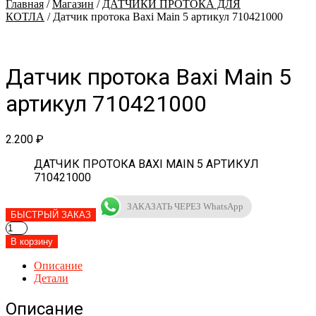
Главная
/
Магазин
/
ДАТЧИКИ ПРОТОКА ДЛЯ
КОТЛА
/ Датчик протока Baxi Main 5 артикул 710421000
Датчик протока Baxi Main 5
артикул 710421000
2.200
₽
ДАТЧИК ПРОТОКА BAXI MAIN 5 АРТИКУЛ
710421000
ЗАКАЗАТЬ ЧЕРЕЗ WhatsApp
БЫСТРЫЙ ЗАКАЗ
Количество
товара
В корзину
Датчик
протока
Описание
Baxi
Детали
Main
5
Описание
артикул