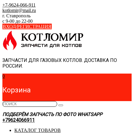
Skip
+7-9624-066-911
to
kotlomir@mail.ru
content
г. Ставрополь
с 9-00 до 22-00
ВХОД/РЕГИСТРАЦИЯ
ЗАПЧАСТИ ДЛЯ ГАЗОВЫХ КОТЛОВ. ДОСТАВКА ПО
РОССИИ.
0
Корзина
ПОДБЕРЁМ ЗАПЧАСТЬ ПО ФОТО WHATSAPP
+79624066911
КАТАЛОГ ТОВАРОВ