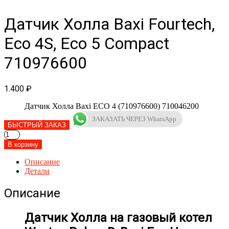
Датчик Холла Baxi Fourtech,
Eco 4S, Eco 5 Сompact
710976600
1.400
₽
Датчик Холла Baxi ECO 4 (710976600) 710046200
ЗАКАЗАТЬ ЧЕРЕЗ WhatsApp
БЫСТРЫЙ ЗАКАЗ
Количество
товара
В корзину
Датчик
Холла
Описание
Baxi
Детали
Fourtech,
Eco
Описание
4S,
Eco
Датчик Холла на газовый котел
5
Сompact