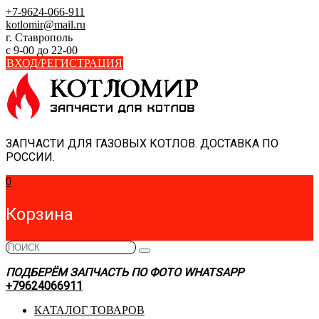
Skip
+7-9624-066-911
to
kotlomir@mail.ru
content
г. Ставрополь
с 9-00 до 22-00
ВХОД/РЕГИСТРАЦИЯ
ЗАПЧАСТИ ДЛЯ ГАЗОВЫХ КОТЛОВ. ДОСТАВКА ПО
РОССИИ.
0
Корзина
ПОДБЕРЁМ ЗАПЧАСТЬ ПО ФОТО WHATSAPP
+79624066911
КАТАЛОГ ТОВАРОВ