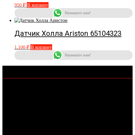
950
₽
В корзину
Напишите нам!
Датчик Холла Ariston 65104323
1.100
₽
В корзину
Напишите нам!
КОНТАКТЫ
+7-962-406-69-11
KOTLOMIR@MAIL.RU
Г.СТАВРОПОЛЬ
Публичная оферта
https://kotlomir.ru/publichnaja-oferta/
Согласие на обработку персональных данных
https://kotlomir.ru/soglasie-na-obrabotku-personalnyh-dannyh/
Политика в отношении обработки персональных