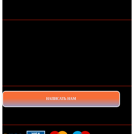
ДЛЯ КЛИЕНТОВ
ГЛАВНАЯ
КАТАЛОГ
БРЕНДЫ
ДОСТАВКА И ОПЛАТА
О МАГАЗИНЕ
КАК КУПИТЬ
КОНТАКТЫ
СТАТЬИ
ОСТАЛИСЬ ВОПРОСЫ?
НАПИСАТЬ НАМ
ДОСТАВКА И ОПЛАТА