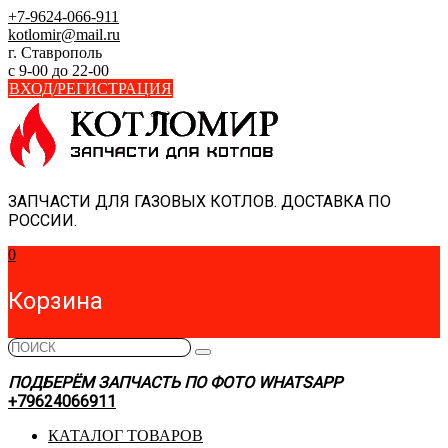
Skip
+7-9624-066-911
to
kotlomir@mail.ru
content
г. Ставрополь
с 9-00 до 22-00
ВХОД/РЕГИСТРАЦИЯ
ЗАПЧАСТИ ДЛЯ ГАЗОВЫХ КОТЛОВ. ДОСТАВКА ПО
РОССИИ.
0
Корзина
ПОДБЕРЁМ ЗАПЧАСТЬ ПО ФОТО WHATSAPP
+79624066911
КАТАЛОГ ТОВАРОВ