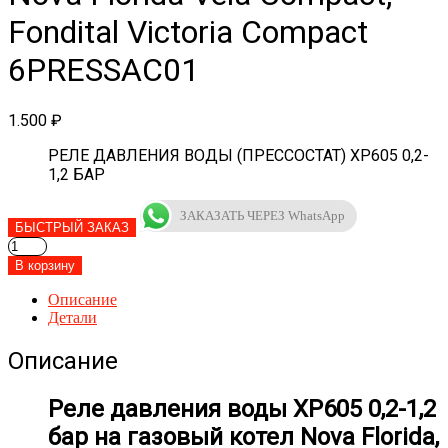
Fondital Victoria Compact
6PRESSAC01
1.500
₽
РЕЛЕ ДАВЛЕНИЯ ВОДЫ (ПРЕССОСТАТ) XP605 0,2-
1,2 БАР
ЗАКАЗАТЬ ЧЕРЕЗ WhatsApp
БЫСТРЫЙ ЗАКАЗ
Количество
товара
В корзину
Датчик
давления
Описание
на
Детали
котел
Nova
Описание
Florida
Vela
Реле давления воды XP605 0,2-1,2
Compact,
Fondital
бар на газовый котел Nova Florida,
Victoria