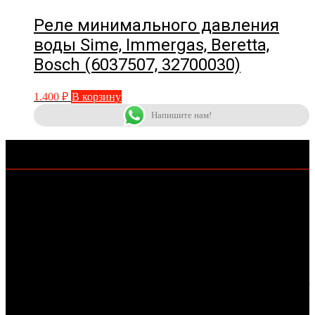
Реле минимального давления
воды Sime, Immergas, Beretta,
Bosch (6037507, 32700030)
1.400
₽
В корзину
Напишите нам!
КОНТАКТЫ
+7-962-406-69-11
KOTLOMIR@MAIL.RU
Г.СТАВРОПОЛЬ
Публичная оферта
https://kotlomir.ru/publichnaja-oferta/
Согласие на обработку персональных данных
https://kotlomir.ru/soglasie-na-obrabotku-personalnyh-dannyh/
Политика в отношении обработки персональных
данных
https://kotlomir.ru/politika-konfidencialnosti/