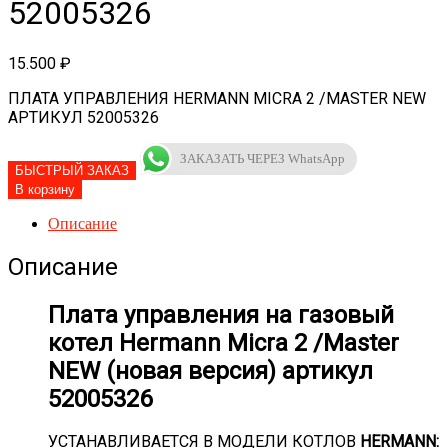
52005326
15.500
₽
ПЛАТА УПРАВЛЕНИЯ HERMANN MICRA 2 /MASTER NEW
АРТИКУЛ 52005326
ЗАКАЗАТЬ ЧЕРЕЗ WhatsApp
БЫСТРЫЙ ЗАКАЗ
Количество
В корзину
товара
Плата
Описание
управления
Hermann
Описание
Micra
2
Плата управления на газовый
/Master
NEW
котел Hermann Micra 2 /Master
артикул
NEW (новая версия) артикул
52005326
52005326
УСТАНАВЛИВАЕТСЯ В МОДЕЛИ КОТЛОВ
HERMANN: