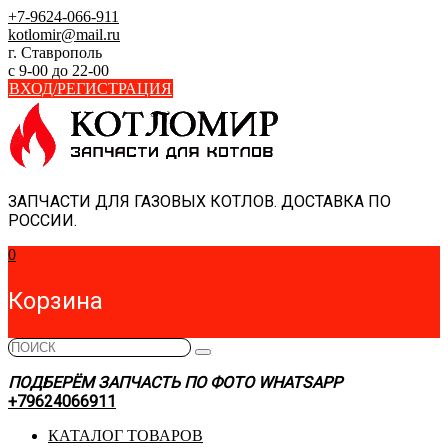
Skip
+7-9624-066-911
to
kotlomir@mail.ru
content
г. Ставрополь
с 9-00 до 22-00
ВХОД/РЕГИСТРАЦИЯ
ЗАПЧАСТИ ДЛЯ ГАЗОВЫХ КОТЛОВ. ДОСТАВКА ПО
РОССИИ.
0
Корзина
ПОДБЕРЁМ ЗАПЧАСТЬ ПО ФОТО WHATSAPP
+79624066911
КАТАЛОГ ТОВАРОВ