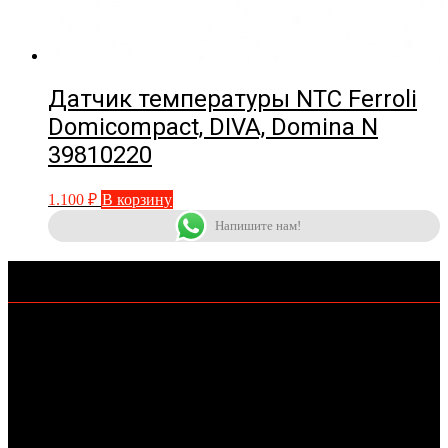
Датчик температуры NTC Ferroli
Domicompact, DIVA, Domina N
39810220
1.100
₽
В корзину
Напишите нам!
КОНТАКТЫ
+7-962-406-69-11
KOTLOMIR@MAIL.RU
Г.СТАВРОПОЛЬ
Публичная оферта
https://kotlomir.ru/publichnaja-oferta/